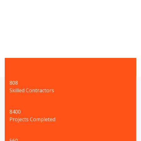
service for sustainable
progress
808
Skilled Contractors
8400
Projects Completed
560