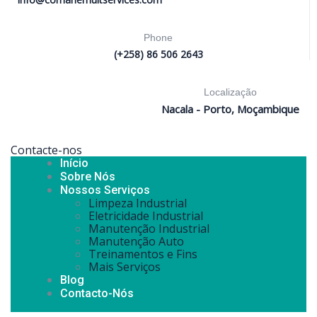
Phone
(+258) 86 506 2643
Localização
Nacala - Porto, Moçambique
Contacte-nos
Início
Sobre Nós
Nossos Serviços
Limpeza Industrial
Eletricidade Industrial
Manutenção Industrial
Manutenção Auto
Treinamentos e Fins
Mais Serviços
Blog
Contacto-Nós