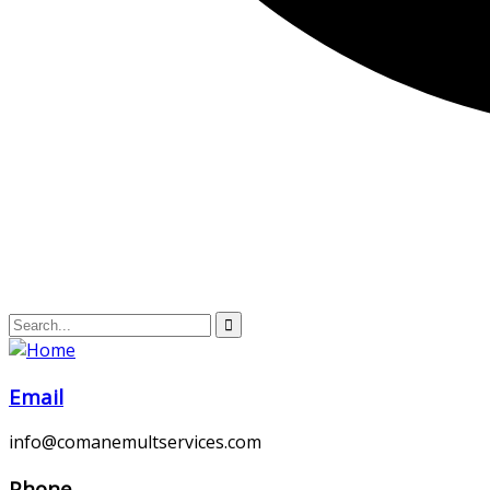
Email
info@comanemultservices.com
Phone