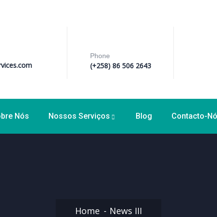
Phone
vices.com
(+258) 86 506 2643
bre Nós
Nossos Serviços
Blog
Contacto-N
Home
News III