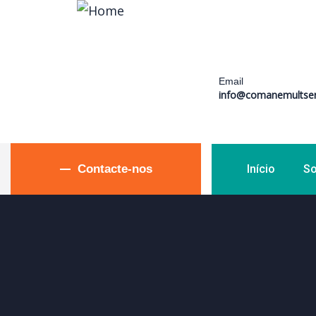
Email
info@comanemultser
Contacte-nos
Início
So