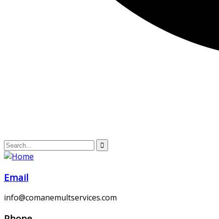
Email
info@comanemultservices.com
Phone