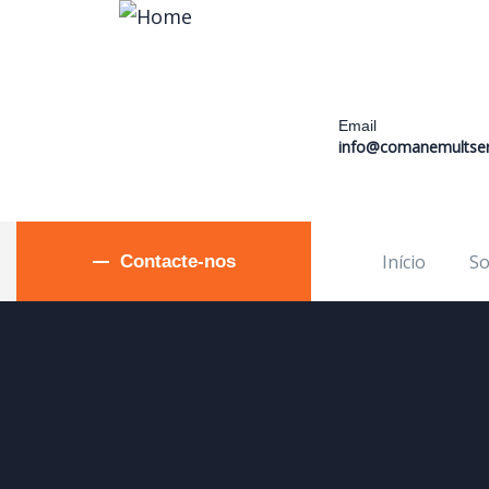
Email
info@comanemultser
Início
So
Contacte-nos