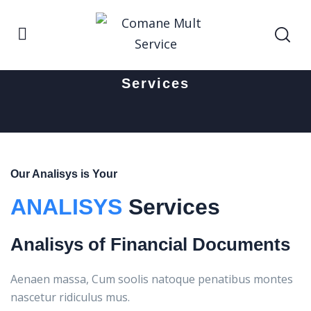
Home
Services
Services
Our Analisys is Your
ANALISYS
Services
Analisys of Financial Documents
Aenaen massa, Cum soolis natoque penatibus montes
nascetur ridiculus mus.