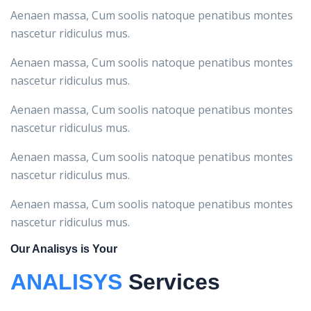
Aenaen massa, Cum soolis natoque penatibus montes
nascetur ridiculus mus.
Aenaen massa, Cum soolis natoque penatibus montes
nascetur ridiculus mus.
Aenaen massa, Cum soolis natoque penatibus montes
nascetur ridiculus mus.
Aenaen massa, Cum soolis natoque penatibus montes
nascetur ridiculus mus.
Aenaen massa, Cum soolis natoque penatibus montes
nascetur ridiculus mus.
Our Analisys is Your
ANALISYS
Services