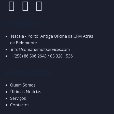
Contacto
Nacala - Porto, Antiga Oficina da CFM Atrás
de Belomonte
info@comanemultservices.com
+(258) 86 506 2643 / 85 328 1536
Empresarial
Quem Somos
Últimas Notícias
Serviços
Contactos