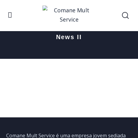
Home
News II
News II
Comane Mult Service é uma empresa jovem sediada