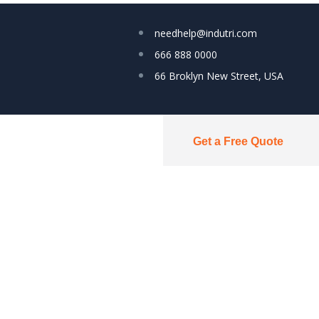
needhelp@indutri.com
666 888 0000
66 Broklyn New Street, USA
Get a Free Quote