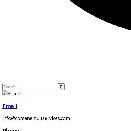
Email
info@comanemultservices.com
Phone