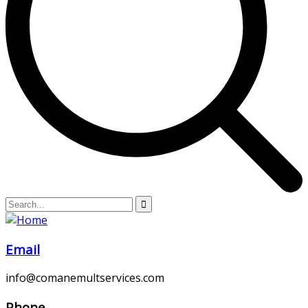
Email
info@comanemultservices.com
Phone