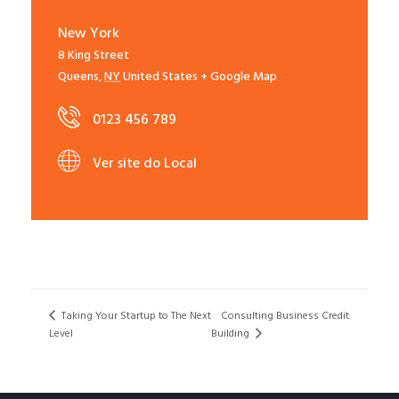
New York
8 King Street
Queens
,
NY
United States
+ Google Map
0123 456 789
Ver site do Local
Taking Your Startup to The Next
Consulting Business Credit
Building
Level