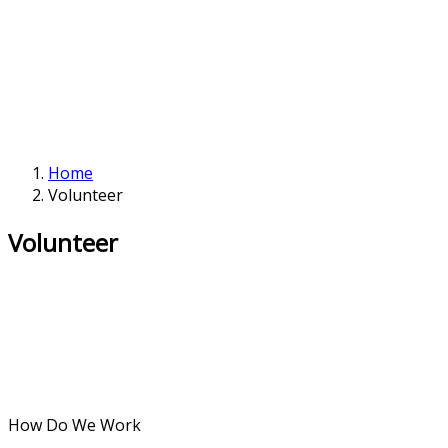
Home
Volunteer
Volunteer
How Do We Work