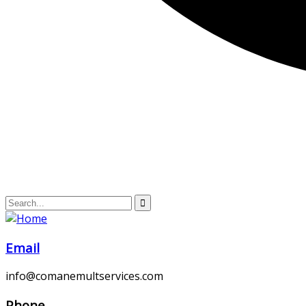
Email
info@comanemultservices.com
Phone